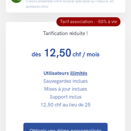
Créons ensemble votre module spécialisé sur mesure, en
quelques clics!
Tarif association : -50% à vie
Tarification réduite !
12,50
dès
chf
/ mois
Utilisateurs
illimités
Sauvegardes inclues
Mises à jour inclues
Support inclus
12,50
chf
au lieu de 25
Obtenir une démo personnalisée